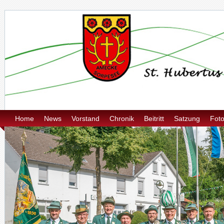
Home
News
Vorstand
Chronik
Beitritt
Satzung
Fot