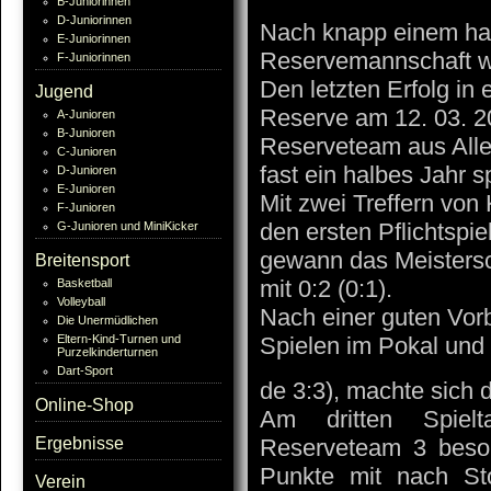
B-Juniorinnen
D-Juniorinnen
Nach knapp einem hal
E-Juniorinnen
Reservemannschaft wie
F-Juniorinnen
Den letzten Erfolg in 
Jugend
Reserve am 12. 03. 2
A-Junioren
B-Junioren
Reserveteam aus Alle
C-Junioren
fast ein halbes Jahr 
D-Junioren
E-Junioren
Mit zwei Treffern von
F-Junioren
den ersten Pflichtspi
G-Junioren und MiniKicker
gewann das Meistersc
Breitensport
mit 0:2 (0:1).
Basketball
Volleyball
Nach einer guten Vor
Die Unermüdlichen
Eltern-Kind-Turnen und
Spielen im Pokal und 
Purzelkinderturnen
Dart-Sport
de 3:3), machte sich d
Online-Shop
Am dritten Spiel
Reserveteam 3 besond
Ergebnisse
Punkte mit nach S
Verein